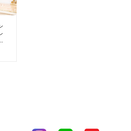
ン
レ
県
給