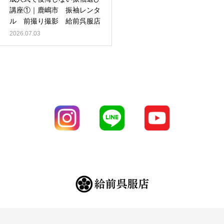
講座①｜鹿嶋市 振袖レンタ
ル 前撮り撮影 給前呉服店
2026.07.03