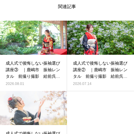
関連記事
成人式で後悔しない振袖選び
成人式で後悔しない振袖選び
講座③ ｜鹿嶋市 振袖レン
講座② ｜鹿嶋市 振袖レン
タル 前撮り撮影 給前呉服
タル 前撮り撮影 給前呉服
店
店
2026.08.01
2026.07.14
成人式で後悔しない振袖選び